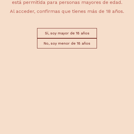
está permitida para personas mayores de edad.
Al acceder, confirmas que tienes más de 18 años.
Sí, soy mayor de 18 años
DEVOLUCIONES
No, soy menor de 18 años
El plazo máximo para solicitar una devolución es de
14 días desde la recepción del pedido, siempre que
se trate de productos no perecederos.
INCIDENCIAS
Si al recibir el pedido el cliente detecta algún daño
en el paquete o en el producto, deberá
comunicarlo lo antes posible para poder gestionar
la incidencia.