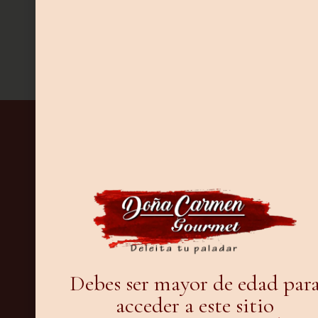
VOLVER A L
NOSOTROS
Conócenos
Blog
Experiencias y catas
Contacto
SÍGUENOS EN REDES
Debes ser mayor de edad par
acceder a este sitio
CONTACTO