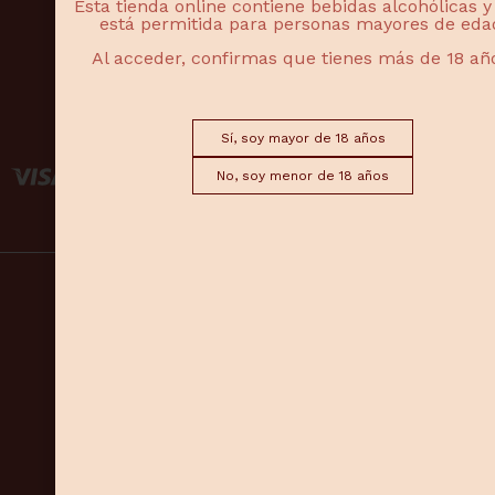
Esta tienda online contiene bebidas alcohólicas y
info@donacarmengourmet.com
está permitida para personas mayores de eda
TEL: 625595019 - 625590061
Al acceder, confirmas que tienes más de 18 añ
Doña Carmen Gourmet C/Calatrava, 11
13003 Ciudad Real
PAGO SEGURO
Sí, soy mayor de 18 años
No, soy menor de 18 años
Aviso legal
Política de Privacidad
Política de cookies
Envíos y devoluciones
Doña
Carmen