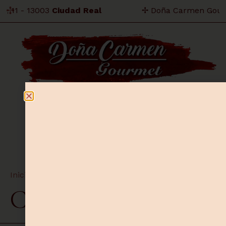
 11 - 13003
Ciudad Real
✢ Doña Carmen Gourme
0
Inicio
/ Cervezas
Cervezas