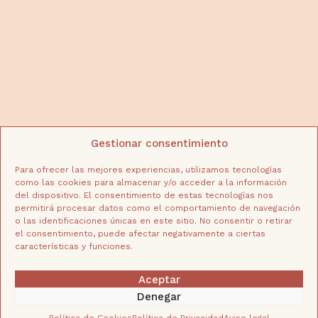
PAGO SEGURO
Aviso legal
Política de Privacidad
Política de cookies
Envíos y devoluciones
Doña
Gestionar consentimiento
Para ofrecer las mejores experiencias, utilizamos tecnologías
como las cookies para almacenar y/o acceder a la información
Carmen
del dispositivo. El consentimiento de estas tecnologías nos
permitirá procesar datos como el comportamiento de navegación
o las identificaciones únicas en este sitio. No consentir o retirar
Gourmet
el consentimiento, puede afectar negativamente a ciertas
características y funciones.
Aceptar
Denegar
Copyright. Doña Carmen Gourmet 2026. Diseño web: