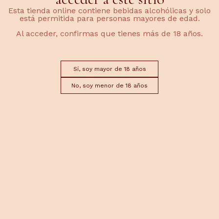
Esta tienda online contiene bebidas alcohólicas y solo
está permitida para personas mayores de edad.
Al acceder, confirmas que tienes más de 18 años.
DEVOLUCIONES
Sí, soy mayor de 18 años
El plazo máximo para solicitar una devolución es de
No, soy menor de 18 años
14 días desde la recepción del pedido, siempre que
se trate de productos no perecederos.
INCIDENCIAS
Si al recibir el pedido el cliente detecta algún daño
en el paquete o en el producto, deberá
comunicarlo lo antes posible para poder gestionar
la incidencia.