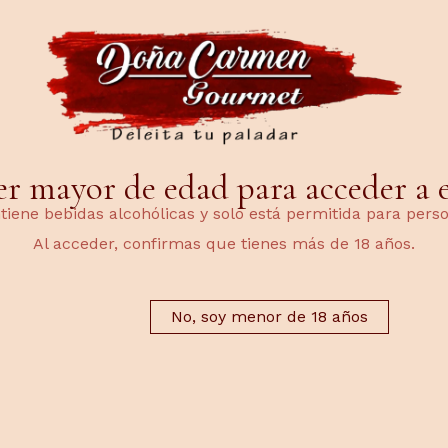
er mayor de edad para acceder a es
ENVÍOS EN 48H
DEVOLUCIONES
 los pedidos serán preparados y
El plazo máximo para solicita
ntiene bebidas alcohólicas y solo está permitida para per
s en un plazo máximo de 48 horas
devolución es de 14 días desd
Al acceder, confirmas que tienes más de 18 años.
e la recepción del pago, salvo
recepción del pedido, siempre 
ircunstancias excepcionales.
trate de productos no pereced
No, soy menor de 18 años
onados