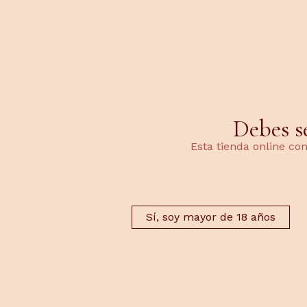
Debes s
ATENCIÓN AL CLIENTE
TELÉFONOS:
Todos
Esta tienda online co
enviado
625595019
desd
625590061
c
Sí, soy mayor de 18 años
Productos relaci