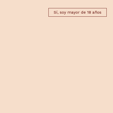
Sí, soy mayor de 18 años
ATENCIÓN AL CLIENTE
TELÉFONOS:
Todos
enviado
625595019
desd
625590061
c
Productos relaci