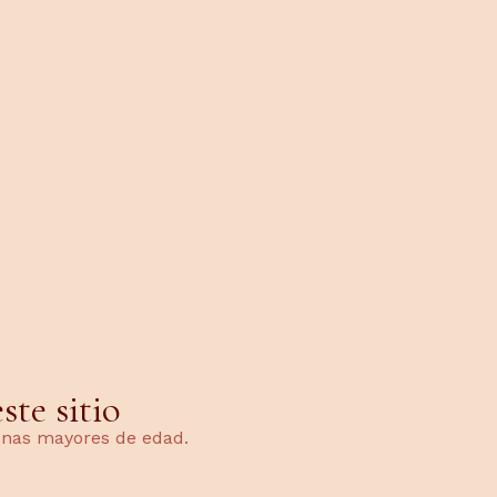
Do
urmet
te sitio
sonas mayores de edad.