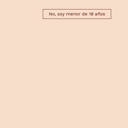
No, soy menor de 18 años
ENVÍOS EN 48H
DEVOLUCIONES
 los pedidos serán preparados y
El plazo máximo para solicita
s en un plazo máximo de 48 horas
devolución es de 14 días desd
e la recepción del pago, salvo
recepción del pedido, siempre 
ircunstancias excepcionales.
trate de productos no pereced
onados